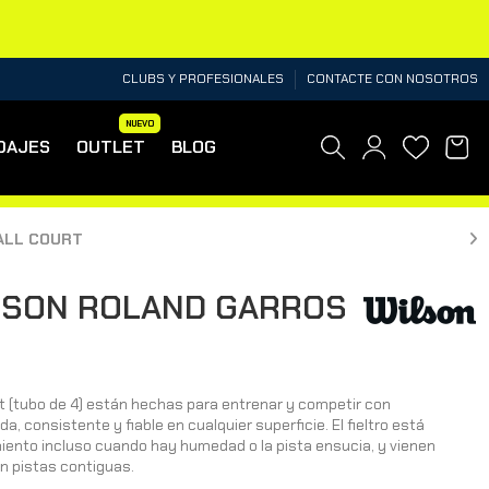
CLUBS Y PROFESIONALES
CONTACTE CON NOSOTROS
NUEVO
DAJES
OUTLET
BLOG
ALL COURT
LSON ROLAND GARROS
rt (tubo de 4) están hechas para entrenar y competir con
a, consistente y fiable en cualquier superficie. El fieltro está
ento incluso cuando hay humedad o la pista ensucia, y vienen
n pistas contiguas.