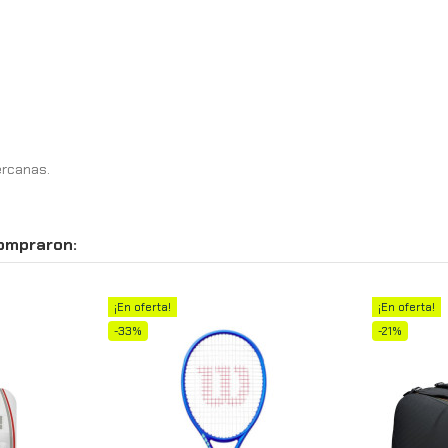
ercanas.
compraron:
¡En oferta!
¡En oferta!
-33%
-21%