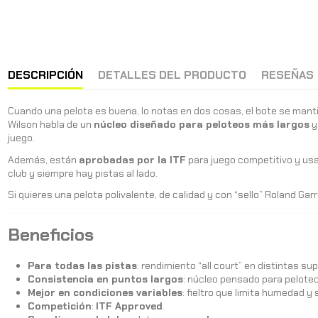
DESCRIPCIÓN
DETALLES DEL PRODUCTO
RESEÑAS
Cuando una pelota es buena, lo notas en dos cosas, el bote se manti
Wilson habla de un
núcleo diseñado para peloteos más largos
y
juego.
Además, están
aprobadas por la ITF
para juego competitivo y us
club y siempre hay pistas al lado.
Si quieres una pelota polivalente, de calidad y con “sello” Roland Ga
Beneficios
Para todas las pistas
: rendimiento “all court” en distintas sup
Consistencia en puntos largos
: núcleo pensado para pelote
Mejor en condiciones variables
: fieltro que limita humedad y
Competición
:
ITF Approved
.