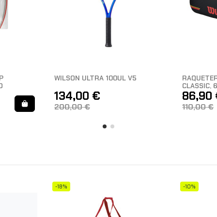
P
WILSON ULTRA 100UL V5
RAQUETER
O
CLASSIC, 
134,00 €
86,90
200,00 €
110,00 €
-18%
-10%