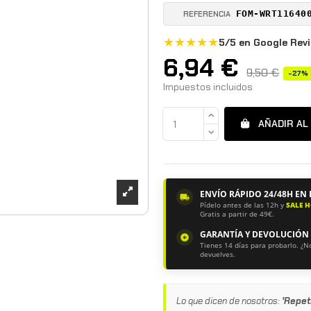
FOM-WRT11640
REFERENCIA
★★★★★
5/5 en Google Rev
6,94 €
9,50 €
-27%
Impuestos incluidos
AÑADIR AL
ENVÍO RÁPIDO 24/48H EN
Pídelo antes de las 12h y
SALE 
Gratis a partir de 49€.
GARANTÍA Y DEVOLUCIÓN
Tienes 14 días para probarlo. ¿N
devuelves.
Lo que dicen de nosotros:
'Repet