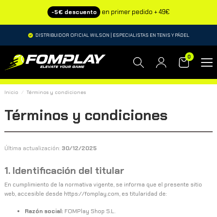
en primer pedido + 49€
-5€ descuento
DISTRIBUIDOR OFICIAL WILSON | ESPECIALISTAS EN TENIS Y PÁDEL
0
Inicio
Términos y condiciones
Términos y condiciones
Última actualización:
30/12/2025
1. Identificación del titular
En cumplimiento de la normativa vigente, se informa que el presente sitio
web, accesible desde
https://fomplay.com
, es titularidad de:
Razón social:
FOMPlay Shop S.L.