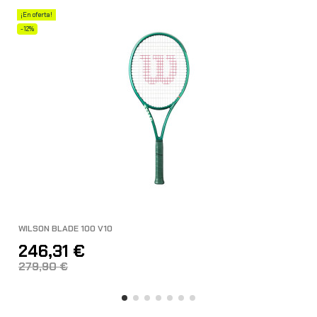
¡En oferta!
-12%
WILSON BLADE 100 V10
246,31 €
279,90 €