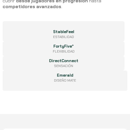
cubrir
desde jugadores en progresión
hasta
competidores avanzados
.
StableFeel
ESTABILIDAD
FortyFive°
FLEXIBILIDAD
DirectConnect
SENSACIÓN
Emerald
DISEÑO MATE