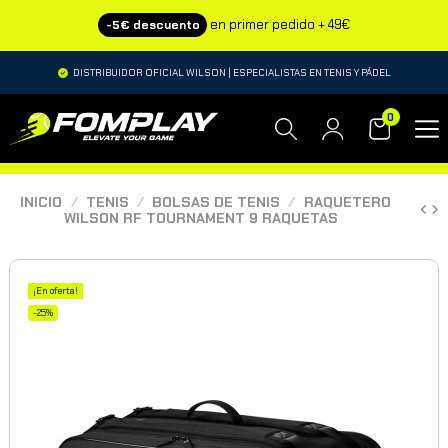
en primer pedido + 49€
-5€ descuento
DISTRIBUIDOR OFICIAL WILSON | ESPECIALISTAS EN TENIS Y PÁDEL
0
INICIO
TENIS
BOLSAS DE TENIS
RAQUETERO
WILSON RF TOURNAMENT 9 RAQUETAS
¡En oferta!
-25%