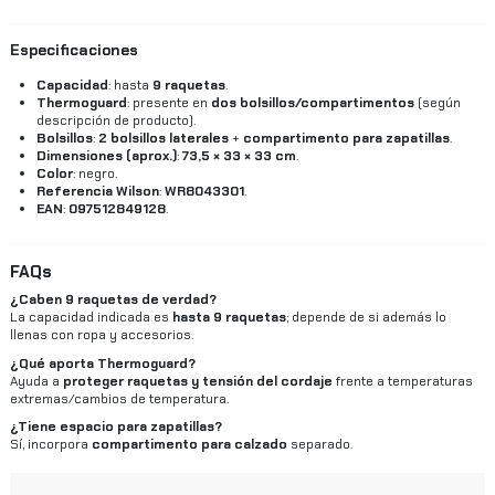
Especificaciones
Capacidad
: hasta
9 raquetas
.
Thermoguard
: presente en
dos bolsillos/compartimentos
(según
descripción de producto).
Bolsillos
:
2 bolsillos laterales
+
compartimento para zapatillas
.
Dimensiones (aprox.)
:
73,5 × 33 × 33 cm
.
Color
: negro.
Referencia Wilson
:
WR8043301
.
EAN
:
097512849128
.
FAQs
¿Caben 9 raquetas de verdad?
La capacidad indicada es
hasta 9 raquetas
; depende de si además lo
llenas con ropa y accesorios.
¿Qué aporta Thermoguard?
Ayuda a
proteger raquetas y tensión del cordaje
frente a temperaturas
extremas/cambios de temperatura.
¿Tiene espacio para zapatillas?
Sí, incorpora
compartimento para calzado
separado.