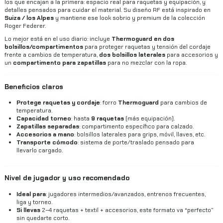
los que encajan a la primera: espacio real para raquetas y equipación, y
detalles pensados para cuidar el material. Su diseño RF está inspirado en
Suiza / los Alpes
y mantiene ese look sobrio y premium de la colección
Roger Federer.
Lo mejor está en el uso diario: incluye
Thermoguard en dos
bolsillos/compartimentos
para proteger raquetas y tensión del cordaje
frente a cambios de temperatura,
dos bolsillos laterales
para accesorios y
un
compartimento para zapatillas
para no mezclar con la ropa.
Beneficios claros
Protege raquetas y cordaje
: forro
Thermoguard
para cambios de
temperatura.
Capacidad torneo
: hasta
9 raquetas
(más equipación).
Zapatillas separadas
: compartimento específico para calzado.
Accesorios a mano
: bolsillos laterales para grips, móvil, llaves, etc.
Transporte cómodo
: sistema de porte/traslado pensado para
llevarlo cargado.
Nivel de jugador y uso recomendado
Ideal para
: jugadores intermedios/avanzados, entrenos frecuentes,
liga y torneo.
Si llevas
2–4 raquetas + textil + accesorios, este formato va “perfecto”
sin quedarte corto.