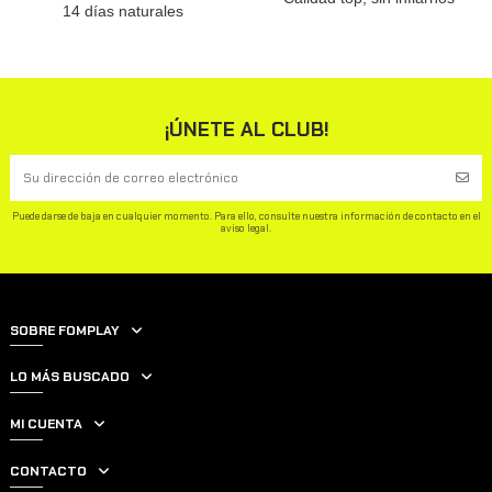
14 días naturales
¡ÚNETE AL CLUB!
Puede darse de baja en cualquier momento. Para ello, consulte nuestra información de contacto en el
aviso legal.
SOBRE FOMPLAY
LO MÁS BUSCADO
MI CUENTA
CONTACTO