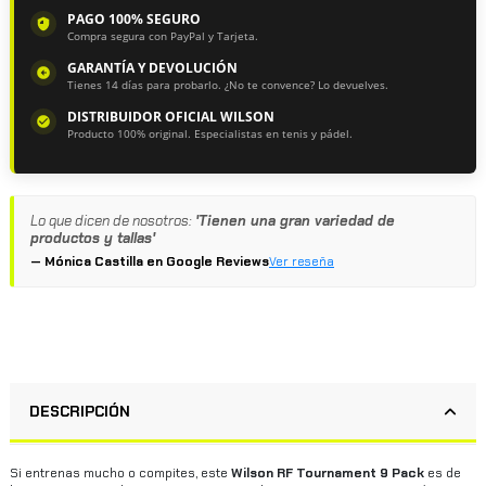
PAGO 100% SEGURO
Compra segura con PayPal y Tarjeta.
GARANTÍA Y DEVOLUCIÓN
Tienes 14 días para probarlo. ¿No te convence? Lo devuelves.
DISTRIBUIDOR OFICIAL WILSON
Producto 100% original. Especialistas en tenis y pádel.
Lo que dicen de nosotros:
'Tienen una gran variedad de
productos y tallas'
— Mónica Castilla en Google Reviews
Ver reseña
DESCRIPCIÓN
Si entrenas mucho o compites, este
Wilson RF Tournament 9 Pack
es de